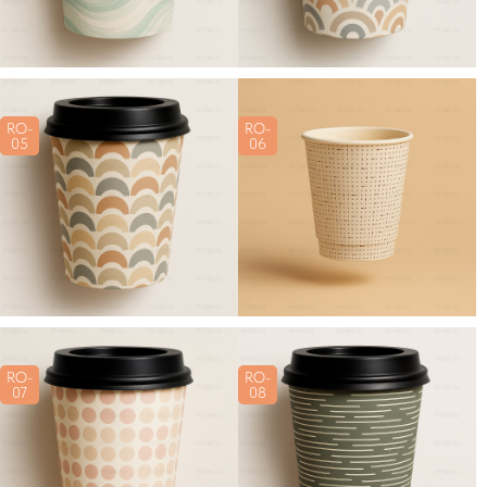
RO-
RO-
05
06
RO-
RO-
07
08