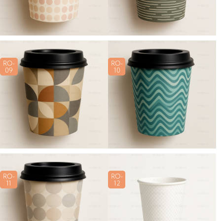
RO-
RO-
09
10
RO-
RO-
11
12