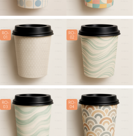
RO-
RO-
01
02
RO-
RO-
03
04