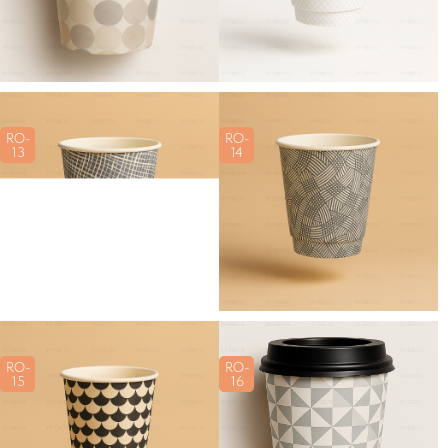
RO-
RO-
13
14
RO-
RO-
15
16