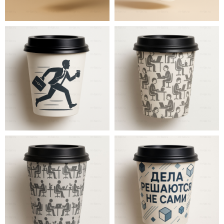
OS-
OS-
01
02
OS-
OS-
03
04