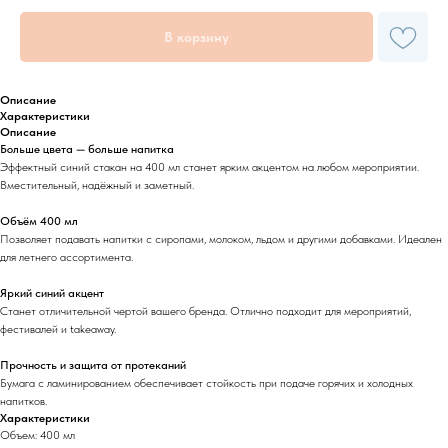
В корзину
Описание
Характеристики
Описание
Больше цвета — больше напитка
Эффектный синий стакан на 400 мл станет ярким акцентом на любом мероприятии.
Вместительный, надёжный и заметный.
Объём 400 мл
Позволяет подавать напитки с сиропами, молоком, льдом и другими добавками. Идеален
для летнего ассортимента.
Яркий синий акцент
Станет отличительной чертой вашего бренда. Отлично подходит для мероприятий,
фестивалей и takeaway.
Прочность и защита от протеканий
Бумага с ламинированием обеспечивает стойкость при подаче горячих и холодных
напитков.
Характеристики
Объем: 400 мл